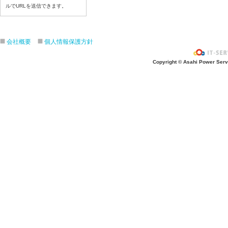
ルでURLを送信できます。
令和８年７月３日（金）
令和８年７月２日（木）
令和８年７月１日（水）
会社概要
個人情報保護方針
令和８年６月３０（火）
令和８年６月２９（月）
Copyright © Asahi Power Servic
令和８年６月２６（金）
令和８年６月２５（木）
令和８年６月２４（水）
令和８年６月２３（火）
令和８年６月２２（月）
令和８年６月１９（金）
令和８年６月１８（木）
令和８年６月１７日（水）
令和８年６月１６日（火）
令和８年６月１5日（月）
令和８年６月１２日（金）
令和８年６月１１日（木）