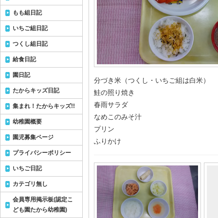
もも組日記
いちご組日記
つくし組日記
給食日記
園日記
分づき米（つくし・いちご組は白米）
たからキッズ日記
鮭の照り焼き
春雨サラダ
集まれ！たからキッズ!!
なめこのみそ汁
幼稚園概要
プリン
園児募集ページ
ふりかけ
プライバシーポリシー
いちご日記
カテゴリ無し
会員専用掲示板(認定こ
ども園たから幼稚園)