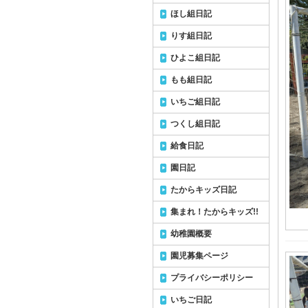
ほし組日記
りす組日記
ひよこ組日記
もも組日記
いちご組日記
つくし組日記
給食日記
園日記
たからキッズ日記
集まれ！たからキッズ!!
幼稚園概要
園児募集ページ
プライバシーポリシー
いちご日記