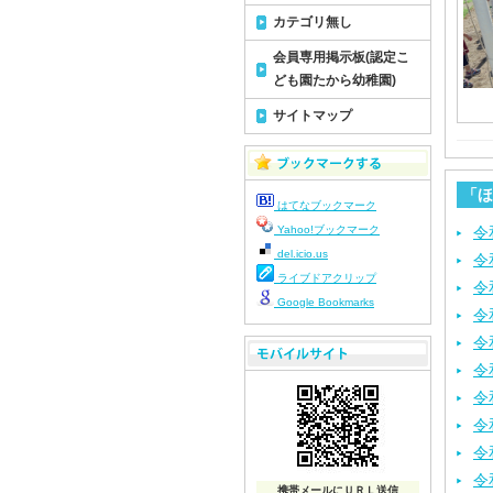
カテゴリ無し
会員専用掲示板(認定こ
ども園たから幼稚園)
サイトマップ
「ほ
はてなブックマーク
Yahoo!ブックマーク
令
del.icio.us
令
ライブドアクリップ
令
Google Bookmarks
令
令
令
令
令
令
令
携帯メールにＵＲＬ送信