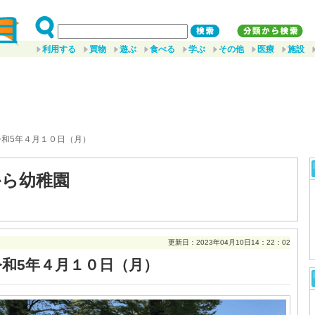
利用する
買物
遊ぶ
食べる
学ぶ
その他
医療
施設
令和5年４月１０日（月）
から幼稚園
更新日：2023年04月10日14：22：02
令和5年４月１０日（月）