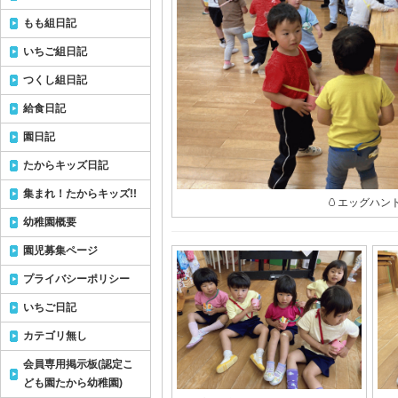
もも組日記
いちご組日記
つくし組日記
給食日記
園日記
たからキッズ日記
集まれ！たからキッズ!!
🥚エッグハント
幼稚園概要
園児募集ページ
プライバシーポリシー
いちご日記
カテゴリ無し
会員専用掲示板(認定こ
ども園たから幼稚園)