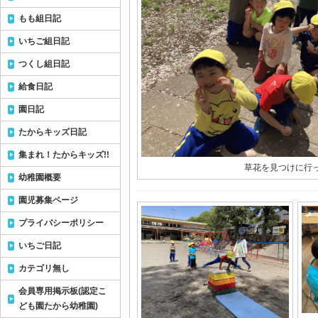
もも組日記
いちご組日記
つくし組日記
給食日記
園日記
たからキッズ日記
集まれ！たからキッズ!!
草花を見つけに行っ
幼稚園概要
園児募集ページ
プライバシーポリシー
いちご日記
カテゴリ無し
会員専用掲示板(認定こ
ども園たから幼稚園)