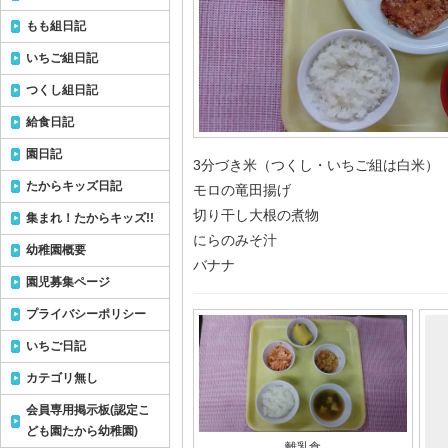
もも組日記
いちご組日記
つくし組日記
給食日記
園日記
3分づき米（つくし・いちご組は白米）
たからキッズ日記
モロの竜田揚げ
切り干し大根の煮物
集まれ！たからキッズ!!
にらのみそ汁
幼稚園概要
バナナ
園児募集ページ
プライバシーポリシー
いちご日記
カテゴリ無し
会員専用掲示板(認定こ
ども園たから幼稚園)
離乳食