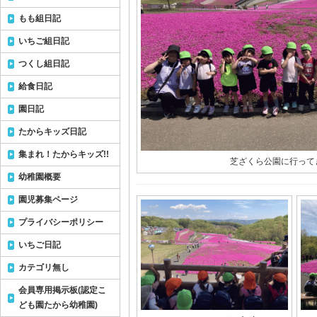
もも組日記
いちご組日記
つくし組日記
給食日記
園日記
たからキッズ日記
集まれ！たからキッズ!!
芝ざくら公園に行って
幼稚園概要
園児募集ページ
プライバシーポリシー
いちご日記
カテゴリ無し
会員専用掲示板(認定こ
ども園たから幼稚園)