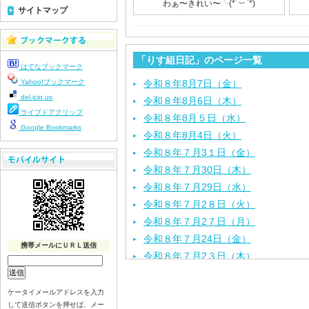
わぁ〜きれい〜╰(*´︶`*)
サイトマップ
「りす組日記」のページ一覧
はてなブックマーク
Yahoo!ブックマーク
令和８年8月7日（金）
del.icio.us
令和８年8月6日（木）
ライブドアクリップ
令和８年8月５日（水）
Google Bookmarks
令和８年8月4日（火）
令和８年７月3１日（金）
令和８年７月30日（木）
令和８年７月29日（水）
令和８年７月2８日（火）
令和８年７月2７日（月）
令和８年７月24日（金）
携帯メールにＵＲＬ送信
令和８年７月2３日（木）
令和８年７月22日（水）
令和８年７月21日（火）
ケータイメールアドレスを入力
して送信ボタンを押せば、メー
令和８年７月１７日（金）