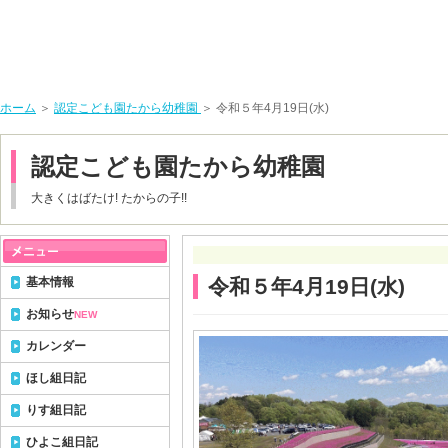
ホーム
＞
認定こども園たから幼稚園
＞ 令和５年4月19日(水)
認定こども園たから幼稚園
大きくはばたけ! たからの子!!
基本情報
令和５年4月19日(水)
お知らせ
NEW
カレンダー
ほし組日記
りす組日記
ひよこ組日記