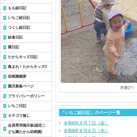
もも組日記
いちご組日記
つくし組日記
給食日記
園日記
たからキッズ日記
集まれ！たからキッズ!!
幼稚園概要
園児募集ページ
水遊び✨
プライバシーポリシー
いちご日記
「いちご組日記」のページ一覧
カテゴリ無し
令和8年８月７日（金）
会員専用掲示板(認定こ
令和8年８月６日（木）
ども園たから幼稚園)