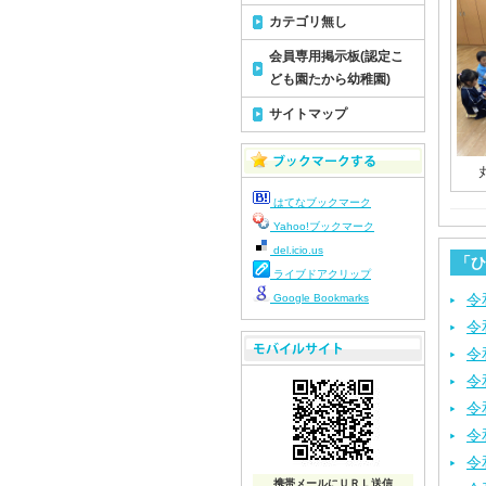
カテゴリ無し
会員専用掲示板(認定こ
ども園たから幼稚園)
サイトマップ
はてなブックマーク
Yahoo!ブックマーク
del.icio.us
「ひ
ライブドアクリップ
令
Google Bookmarks
令
令
令
令
令
令
携帯メールにＵＲＬ送信