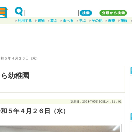
利用する
買物
遊ぶ
食べる
学ぶ
その他
医療
施設
令和５年４月２６日（水）
から幼稚園
更新日：2023年05月10日14：11：01
令和５年４月２６日（水）