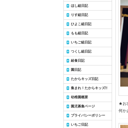
ほし組日記
りす組日記
ひよこ組日記
もも組日記
いちご組日記
つくし組日記
給食日記
園日記
たからキッズ日記
集まれ！たからキッズ!!
幼稚園概要
★お
園児募集ページ
何か
プライバシーポリシー
いちご日記