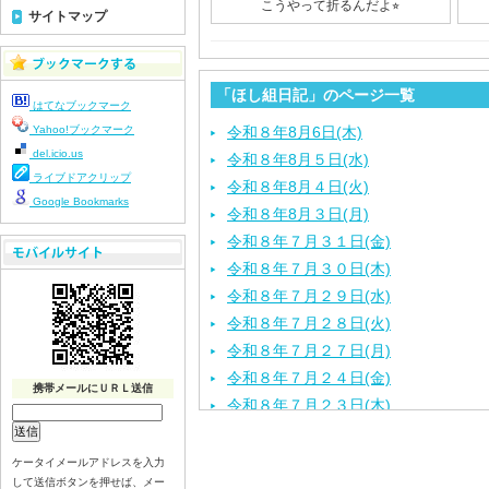
こうやって折るんだよ⭐︎
サイトマップ
「ほし組日記」のページ一覧
はてなブックマーク
Yahoo!ブックマーク
令和８年8月6日(木)
del.icio.us
令和８年8月５日(水)
ライブドアクリップ
令和８年8月４日(火)
Google Bookmarks
令和８年8月３日(月)
令和８年７月３１日(金)
令和８年７月３０日(木)
令和８年７月２９日(水)
令和８年７月２８日(火)
令和８年７月２７日(月)
令和８年７月２４日(金)
携帯メールにＵＲＬ送信
令和８年７月２３日(木)
令和８年７月２２日(水)
令和８年７月２１日(火)
ケータイメールアドレスを入力
して送信ボタンを押せば、メー
令和８年７月１７日（金）