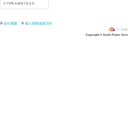
ルでURLを送信できます。
令和８年７月１６日（木）
令和８年７月１５日（水）
令和８年７月１４日（火）
会社概要
個人情報保護方針
令和８年７月１３日（月）
令和８年７月９日（木）
Copyright © Asahi Power Servic
令和８年７月８日（水）
令和８年７月７日（火）
令和８年７月６日（月）
令和８年７月３日（金）
令和８年７月２日（木）
令和８年７月１日（水）
令和８年６月３０（火）
令和８年６月２９（月）
令和８年６月２６（金）
令和８年６月２５（木）
令和８年６月２４（水）
令和８年６月２３（火）