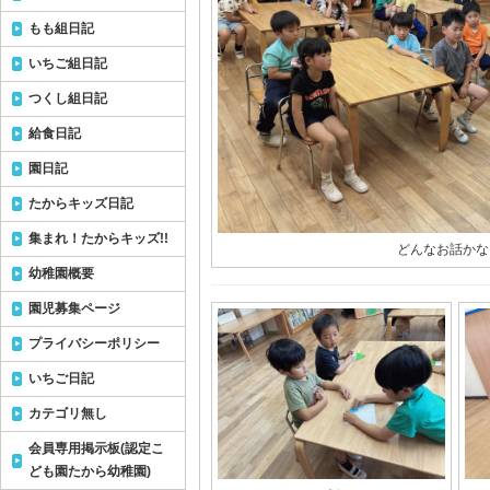
もも組日記
いちご組日記
つくし組日記
給食日記
園日記
たからキッズ日記
集まれ！たからキッズ!!
どんなお話かな
幼稚園概要
園児募集ページ
プライバシーポリシー
いちご日記
カテゴリ無し
会員専用掲示板(認定こ
ども園たから幼稚園)