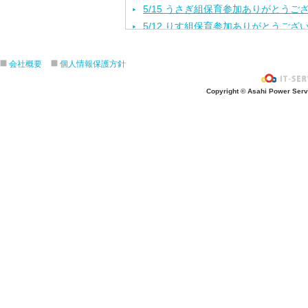
5/15 うさぎ組保育参加ありがとうご
5/12 りす組保育参加ありがとうござ
5/8ひよこ組保育参加ありがとうござ
４月生まれの誕生会をしました。
会社概要
個人情報保護方針
入園進級おめでとうございます！
Copyright © Asahi Power Servic
３月の誕生会をしました。
きりんさんとのお別れ会をしました！
2月生れの誕生会
きりんお別れ遠足/江の島水族館
1月 生れお誕生会をしました！
12月 生れお誕生会をしました！
11月 生れお誕生会
3.4.5歳秋の遠足/引地台公園
ハロウィンパーティー楽しかったね❣
ハロウィンパーティー楽しかったね❣
10月生まれ誕生会
４．５歳クッキング/さつま芋餃子
焼き芋会に初参加