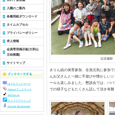
木の子保育園
入園のご案内
各種用紙ダウンロード
タイムカプセル
プライバシーポリシー
求人情報
会員専用掲示板(大和山
王幼稚園)
記念撮影
サイトマップ
きりん組の保育参加、全員元気に参加で
んお父さんと一緒に手遊びや懐かしいジ
ールも楽しみました。懇談会では、パパ
はてなブックマーク
での様子などもたくさん話して頂き有難
Yahoo!ブックマーク
del.icio.us
ライブドアクリップ
Google Bookmarks