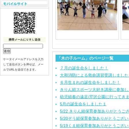
携帯メールにＵＲＬ送信
「木の子ルーム」のページ一覧
ケータイメールアドレスを入力
して送信ボタンを押せば、メー
７月の誕生会をしました！
ルでURLを送信できます。
大和消防による救命講習受講しました
６月生まれの誕生会をしました！
きりん組スポーツ大好き講座に参加し
幼児組春の遠足/芹沢公園に行ってき
5月の誕生会をしました１
5/22 きりん組保育参加ありがとうご
5/20ぞう組保育参加ありがとうござ
5/19くま組保育参加ありがとうござ