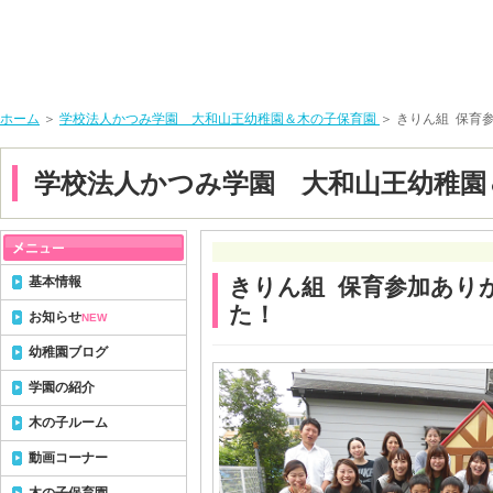
ホーム
＞
学校法人かつみ学園 大和山王幼稚園＆木の子保育園
＞ きりん組 保育
学校法人かつみ学園 大和山王幼稚園
基本情報
きりん組 保育参加あり
た！
お知らせ
NEW
幼稚園ブログ
学園の紹介
木の子ルーム
動画コーナー