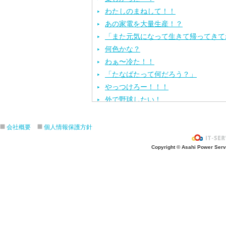
わたしのまねして！！
あの家電を大量生産！？
「また元気になって生きて帰ってきて
何色かな？
わぁ〜冷た！！
「たなばたって何だろう？」
やっつけろー！！！
外で野球したい！
ざぶ〜ん！
ピタゴラスイッチ！
会社概要
個人情報保護方針
お風呂上がり？
Copyright © Asahi Power Servic
あの先生はだ〜れ？
にんじんいれるー？
みんなが切った紙が、、、
大きくジャンプ！
旅行に行こう〜！！
お菓子のおうち
ダイオウイカ獲るぞ〜！！