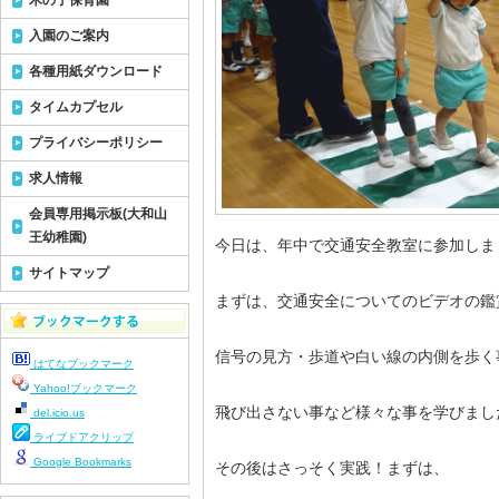
木の子保育園
入園のご案内
各種用紙ダウンロード
タイムカプセル
プライバシーポリシー
求人情報
会員専用掲示板(大和山
王幼稚園)
今日は、年中で交通安全教室に参加しま
サイトマップ
まずは、交通安全についてのビデオの鑑
信号の見方・歩道や白い線の内側を歩く
はてなブックマーク
Yahoo!ブックマーク
飛び出さない事など様々な事を学びまし
del.icio.us
ライブドアクリップ
Google Bookmarks
その後はさっそく実践！まずは、