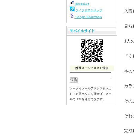
del.icio.us
ライブドアクリップ
入園
Google Bookmarks
見ら
1人
『く
携帯メールにＵＲＬ送信
本の
カラ
ケータイメールアドレスを入力
して送信ボタンを押せば、メー
ルでURLを送信できます。
その
それ
完成