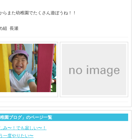
からまた幼稚園でたくさん遊ぼうね！！
め組 長瀬
稚園ブログ」のページ一覧
しみ〜！でも寂しい〜！
う一度やりたい〜