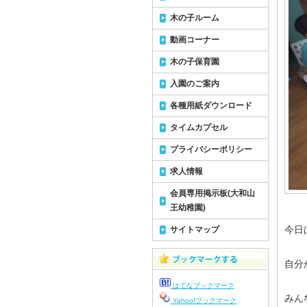
木の子ルーム
動画コーナー
木の子保育園
入園のご案内
各種用紙ダウンロード
タイムカプセル
プライバシーポリシー
求人情報
会員専用掲示板(大和山
王幼稚園)
今日
サイトマップ
自分
はてなブックマーク
みん
Yahoo!ブックマーク