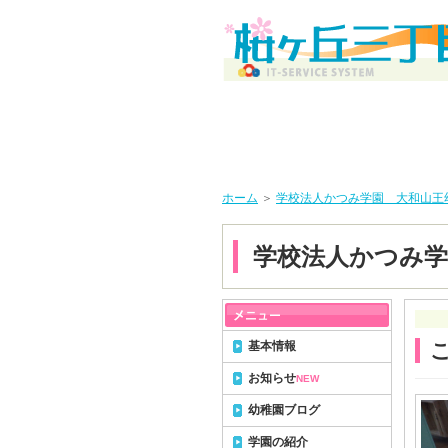
ホーム
＞
学校法人かつみ学園 大和山王
学校法人かつみ学
基本情報
お知らせ
NEW
幼稚園ブログ
学園の紹介