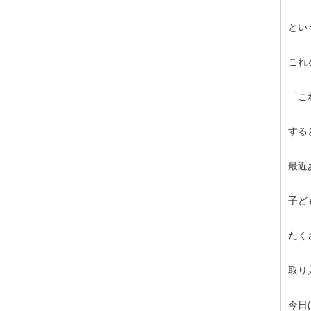
とい
これ
「こ
する
最近
子ど
たく
取り
今日