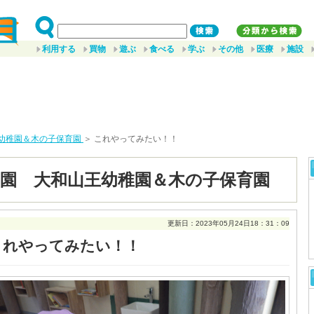
利用する
買物
遊ぶ
食べる
学ぶ
その他
医療
施設
幼稚園＆木の子保育園
＞ これやってみたい！！
園 大和山王幼稚園＆木の子保育園
更新日：2023年05月24日18：31：09
これやってみたい！！