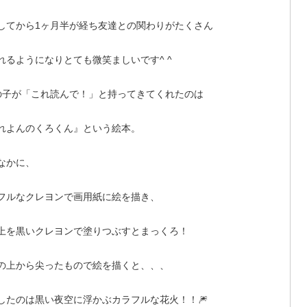
してから1ヶ月半が経ち友達との関わりがたくさん
れるようになりとても微笑ましいです^ ^
の子が「これ読んで！」と持ってきてくれたのは
れよんのくろくん』という絵本。
なかに、
フルなクレヨンで画用紙に絵を描き、
上を黒いクレヨンで塗りつぶすとまっくろ！
の上から尖ったもので絵を描くと、、、
したのは黒い夜空に浮かぶカラフルな花火！！🎆