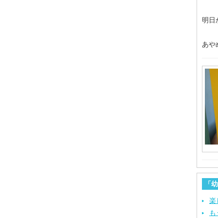
明日
あや
「幼
楽
も