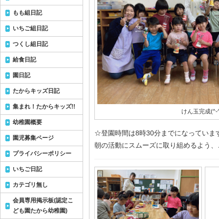
もも組日記
いちご組日記
つくし組日記
給食日記
園日記
たからキッズ日記
集まれ！たからキッズ!!
けん玉完成(^-^
幼稚園概要
☆登園時間は8時30分までになっていま
園児募集ページ
朝の活動にスムーズに取り組めるよう、
プライバシーポリシー
いちご日記
カテゴリ無し
会員専用掲示板(認定こ
ども園たから幼稚園)