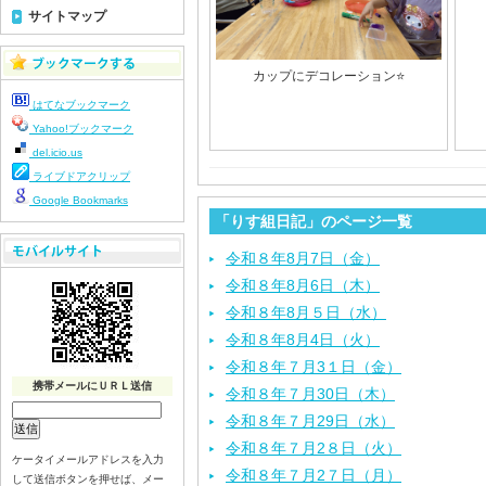
サイトマップ
カップにデコレーション⭐️
はてなブックマーク
Yahoo!ブックマーク
del.icio.us
ライブドアクリップ
Google Bookmarks
「りす組日記」のページ一覧
令和８年8月7日（金）
令和８年8月6日（木）
令和８年8月５日（水）
令和８年8月4日（火）
令和８年７月3１日（金）
携帯メールにＵＲＬ送信
令和８年７月30日（木）
令和８年７月29日（水）
令和８年７月2８日（火）
ケータイメールアドレスを入力
令和８年７月2７日（月）
して送信ボタンを押せば、メー