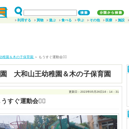
利用する
買物
遊ぶ
食べる
学ぶ
その他
医療
施設
幼稚園＆木の子保育園
＞ もうすぐ運動会🏃‍♂️
園 大和山王幼稚園＆木の子保育園
更新日：2023年05月26日16：14：31
うすぐ運動会🏃‍♂️