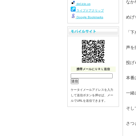
なか
del.icio.us
ライブドアクリップ
めげ
Google Bookmarks
「下
声を
投げ
携帯メールにＵＲＬ送信
本番
ケータイメールアドレスを入力
一緒
して送信ボタンを押せば、メー
ルでURLを送信できます。
そし
さつ