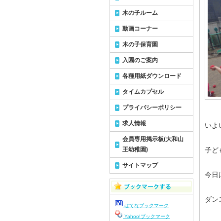
木の子ルーム
動画コーナー
木の子保育園
入園のご案内
各種用紙ダウンロード
タイムカプセル
プライバシーポリシー
求人情報
いよ
会員専用掲示板(大和山
王幼稚園)
子ど
サイトマップ
今日
ダン
はてなブックマーク
Yahoo!ブックマーク