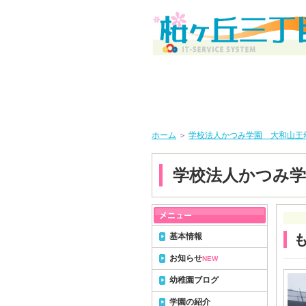
ホーム
＞
学校法人かつみ学園 大和山王
学校法人かつみ学
基本情報
も
お知らせ
NEW
幼稚園ブログ
学園の紹介