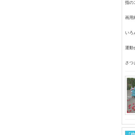
指の
画用
いろ
運動
さつ
「幼