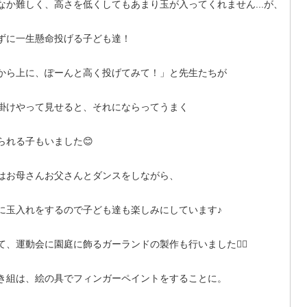
なか難しく、高さを低くしてもあまり玉が入ってくれません...が、
ずに一生懸命投げる子ども達！
から上に、ぽーんと高く投げてみて！」と先生たちが
掛けやって見せると、それにならってうまく
られる子もいました😊
はお母さんお父さんとダンスをしながら、
に玉入れをするので子ども達も楽しみにしています♪
て、運動会に園庭に飾るガーランドの製作も行いました🏳️‍🌈
き組は、絵の具でフィンガーペイントをすることに。