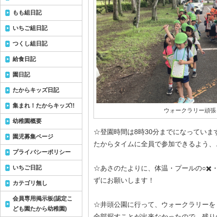
もも組日記
いちご組日記
つくし組日記
給食日記
園日記
たからキッズ日記
集まれ！たからキッズ!!
ウォークラリー頑張
幼稚園概要
☆登園時間は8時30分までになっていま
園児募集ページ
たからタイムに全員で参加できるよう、
プライバシーポリシー
いちご日記
☆あさのたよりに、体温・プールの○✖️
ずにお願いします！
カテゴリ無し
会員専用掲示板(認定こ
☆井頭公園に行って、ウォークラリーを
ども園たから幼稚園)
全部探すことが出来なかったので、残り