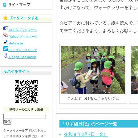
サイトマップ
出かけになって、ウォークラリーを楽し
☆ピアニカに付いている手紙を読んで、
はてなブックマーク
て来てくださるよう、よろしくお願いし
Yahoo!ブックマーク
del.icio.us
ライブドアクリップ
Google Bookmarks
これに丸つけるんじゃない？🙂
携帯メールにＵＲＬ送信
「りす組日記」のページ一覧
ケータイメールアドレスを入力
令和８年8月7日（金）
して送信ボタンを押せば、メー