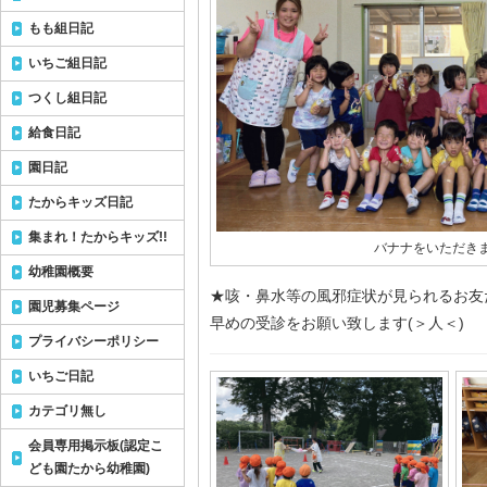
もも組日記
いちご組日記
つくし組日記
給食日記
園日記
たからキッズ日記
集まれ！たからキッズ!!
バナナをいただきま
幼稚園概要
★咳・鼻水等の風邪症状が見られるお友
園児募集ページ
早めの受診をお願い致します(＞人＜)
プライバシーポリシー
いちご日記
カテゴリ無し
会員専用掲示板(認定こ
ども園たから幼稚園)