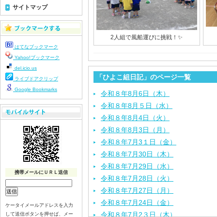
サイトマップ
2人組で風船運びに挑戦！✨
はてなブックマーク
Yahoo!ブックマーク
del.icio.us
「ひよこ組日記」のページ一覧
ライブドアクリップ
Google Bookmarks
令和８年8月6日（木）
令和８年8月５日（水）
令和８年8月4日（火）
令和８年8月3日（月）
令和８年7月3１日（金）
令和８年7月30日（木）
令和８年7月29日（水）
携帯メールにＵＲＬ送信
令和８年7月28日（火）
令和８年7月27日（月）
令和８年7月24日（金）
ケータイメールアドレスを入力
令和８年7月2３日（木）
して送信ボタンを押せば、メー