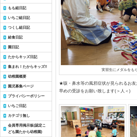
もも組日記
いちご組日記
つくし組日記
給食日記
園日記
たからキッズ日記
集まれ！たからキッズ!!
実習生にメダルをもら
幼稚園概要
★咳・鼻水等の風邪症状が見られるお友
園児募集ページ
早めの受診をお願い致します(＞人＜)
プライバシーポリシー
いちご日記
カテゴリ無し
会員専用掲示板(認定こ
ども園たから幼稚園)