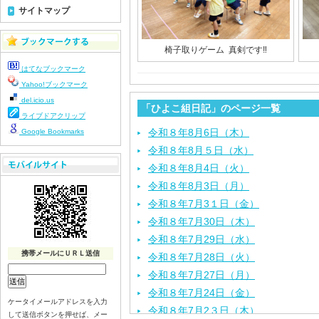
サイトマップ
椅子取りゲーム 真剣です‼︎
はてなブックマーク
Yahoo!ブックマーク
del.icio.us
「ひよこ組日記」のページ一覧
ライブドアクリップ
令和８年8月6日（木）
Google Bookmarks
令和８年8月５日（水）
令和８年8月4日（火）
令和８年8月3日（月）
令和８年7月3１日（金）
令和８年7月30日（木）
令和８年7月29日（水）
携帯メールにＵＲＬ送信
令和８年7月28日（火）
令和８年7月27日（月）
令和８年7月24日（金）
ケータイメールアドレスを入力
令和８年7月2３日（木）
して送信ボタンを押せば、メー