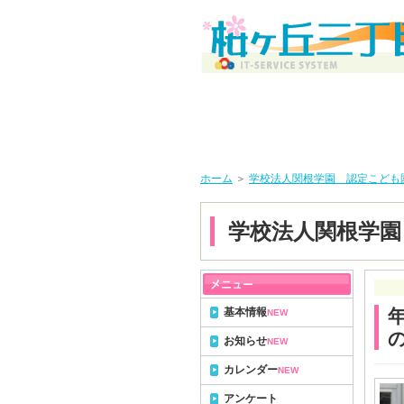
ホーム
＞
学校法人関根学園 認定こども
学校法人関根学園
基本情報
NEW
お知らせ
NEW
カレンダー
NEW
アンケート