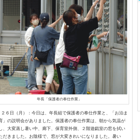
年長「保護者の奉仕作業」
２６日（月）：今日は、年長組で保護者の奉仕作業と、「お泊ま
育」の説明会がありました。保護者の奉仕作業は、朝から気温が
し、大変蒸し暑い中、廊下、保育室外側、２階遊戯室の窓を拭い
ただきました。お陰様で、窓が大変きれいになりました。暑い