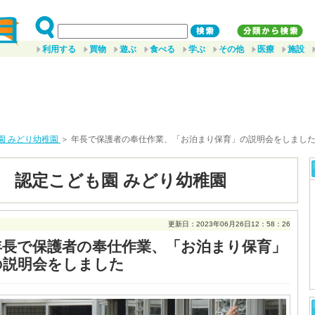
利用する
買物
遊ぶ
食べる
学ぶ
その他
医療
施設
園 みどり幼稚園
＞ 年長で保護者の奉仕作業、「お泊まり保育」の説明会をしまし
 認定こども園 みどり幼稚園
更新日：2023年06月26日12：58：26
年長で保護者の奉仕作業、「お泊まり保育」
の説明会をしました