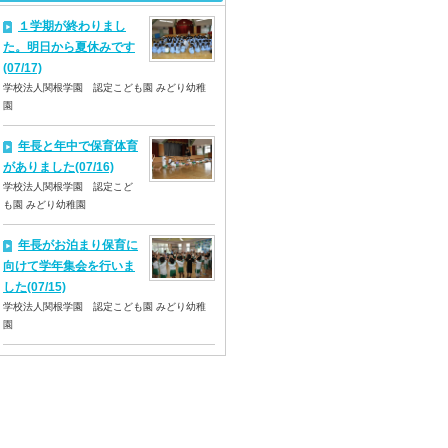
１学期が終わりまし
た。明日から夏休みです
(07/17)
学校法人関根学園 認定こども園 みどり幼稚
園
年長と年中で保育体育
がありました(07/16)
学校法人関根学園 認定こど
も園 みどり幼稚園
年長がお泊まり保育に
向けて学年集会を行いま
した(07/15)
学校法人関根学園 認定こども園 みどり幼稚
園