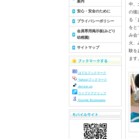
案内
中、
安心・安全のために
の後
る「
プライバシーポリシー
をと
会員専用掲示板(みどり
み会
幼稚園)
火、
サイトマップ
験を
ます
はてなブックマーク
Yahoo!ブックマーク
del.icio.us
ライブドアクリップ
Google Bookmarks