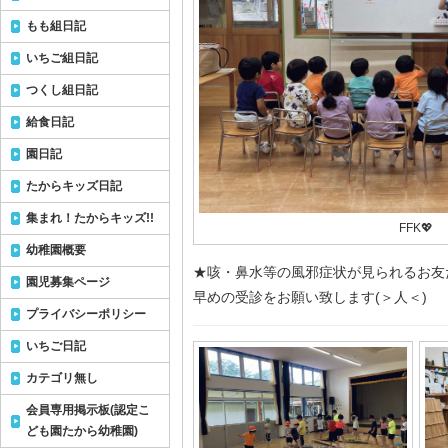
もも組日記
いちご組日記
つくし組日記
給食日記
園日記
たからキッズ日記
集まれ！たからキッズ!!
FFK💖
幼稚園概要
★咳・鼻水等の風邪症状が見られるお友
園児募集ページ
早めの受診をお願い致します(＞人＜)
プライバシーポリシー
いちご日記
カテゴリ無し
会員専用掲示板(認定こ
ども園たから幼稚園)