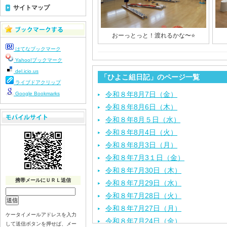
サイトマップ
おーっとっと！渡れるかな〜⭐️
はてなブックマーク
Yahoo!ブックマーク
del.icio.us
「ひよこ組日記」のページ一覧
ライブドアクリップ
令和８年8月7日（金）
Google Bookmarks
令和８年8月6日（木）
令和８年8月５日（水）
令和８年8月4日（火）
令和８年8月3日（月）
令和８年7月3１日（金）
令和８年7月30日（木）
携帯メールにＵＲＬ送信
令和８年7月29日（水）
令和８年7月28日（火）
令和８年7月27日（月）
ケータイメールアドレスを入力
令和８年7月24日（金）
して送信ボタンを押せば、メー