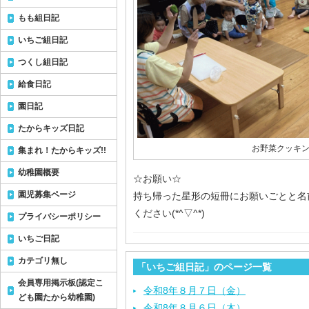
もも組日記
いちご組日記
つくし組日記
給食日記
園日記
たからキッズ日記
お野菜クッキン
集まれ！たからキッズ!!
幼稚園概要
☆お願い☆
園児募集ページ
持ち帰った星形の短冊にお願いごとと名
ください(*^▽^*)
プライバシーポリシー
いちご日記
カテゴリ無し
「いちご組日記」のページ一覧
会員専用掲示板(認定こ
令和8年８月７日（金）
ども園たから幼稚園)
令和8年８月６日（木）