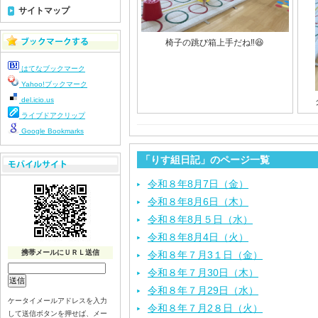
サイトマップ
椅子の跳び箱上手だね‼️😆
はてなブックマーク
Yahoo!ブックマーク
del.icio.us
ライブドアクリップ
Google Bookmarks
「りす組日記」のページ一覧
令和８年8月7日（金）
令和８年8月6日（木）
令和８年8月５日（水）
令和８年8月4日（火）
携帯メールにＵＲＬ送信
令和８年７月3１日（金）
令和８年７月30日（木）
令和８年７月29日（水）
ケータイメールアドレスを入力
令和８年７月2８日（火）
して送信ボタンを押せば、メー