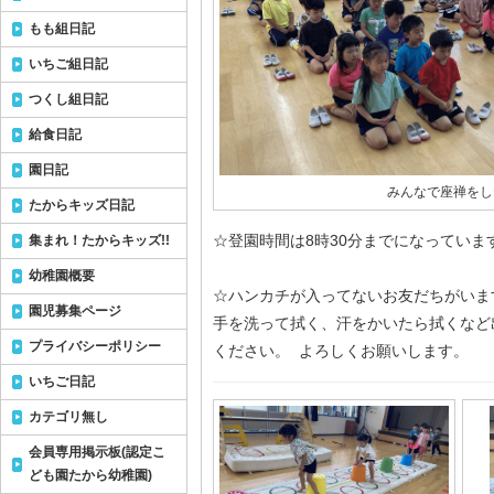
もも組日記
いちご組日記
つくし組日記
給食日記
園日記
みんなで座禅をし
たからキッズ日記
☆登園時間は8時30分までになっていま
集まれ！たからキッズ!!
幼稚園概要
☆ハンカチが入ってないお友だちがいま
園児募集ページ
手を洗って拭く、汗をかいたら拭くなど
プライバシーポリシー
ください。 よろしくお願いします。
いちご日記
カテゴリ無し
会員専用掲示板(認定こ
ども園たから幼稚園)