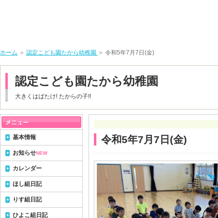
ホーム
＞
認定こども園たから幼稚園
＞ 令和5年7月7日(金)
認定こども園たから幼稚園
大きくはばたけ! たからの子!!
基本情報
令和5年7月7日(金)
お知らせ
NEW
カレンダー
ほし組日記
りす組日記
ひよこ組日記