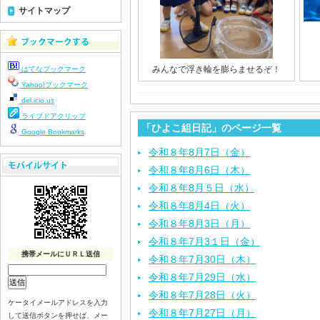
サイトマップ
みんなで浮き輪を膨らませるぞ！
はてなブックマーク
Yahoo!ブックマーク
del.icio.us
ライブドアクリップ
「ひよこ組日記」のページ一覧
Google Bookmarks
令和８年8月7日（金）
令和８年8月6日（木）
令和８年8月５日（水）
令和８年8月4日（火）
令和８年8月3日（月）
令和８年7月3１日（金）
携帯メールにＵＲＬ送信
令和８年7月30日（木）
令和８年7月29日（水）
令和８年7月28日（火）
ケータイメールアドレスを入力
令和８年7月27日（月）
して送信ボタンを押せば、メー