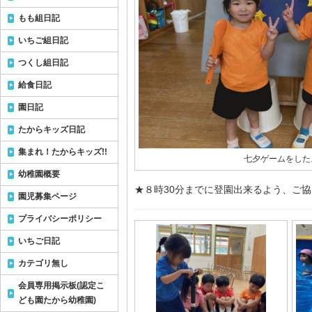
もも組日記
いちご組日記
つくし組日記
給食日記
園日記
たからキッズ日記
集まれ！たからキッズ!!
七夕ゲームをしたよ
幼稚園概要
★８時30分までに登園出来るよう、ご協
園児募集ページ
プライバシーポリシー
いちご日記
カテゴリ無し
会員専用掲示板(認定こ
ども園たから幼稚園)