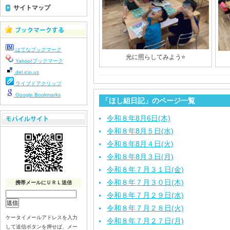
サイトマップ
はてなブックマーク
光に照らしてみよう⭐️
Yahoo!ブックマーク
del.icio.us
ライブドアクリップ
Google Bookmarks
「ほし組日記」のページ一覧
令和８年8月6日(木)
令和８年8月５日(水)
令和８年8月４日(火)
令和８年8月３日(月)
令和８年７月３１日(金)
令和８年７月３０日(木)
携帯メールにＵＲＬ送信
令和８年７月２９日(水)
令和８年７月２８日(火)
ケータイメールアドレスを入力
令和８年７月２７日(月)
して送信ボタンを押せば、メー