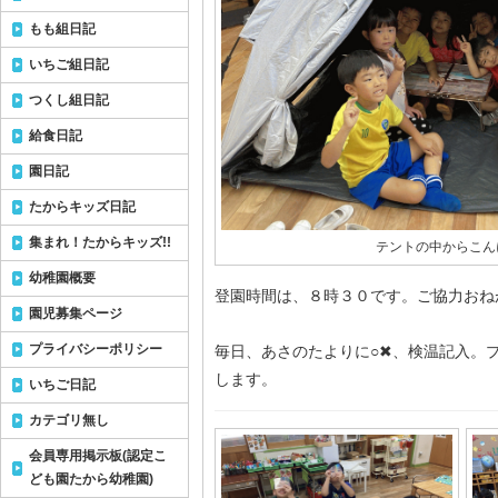
もも組日記
いちご組日記
つくし組日記
給食日記
園日記
たからキッズ日記
集まれ！たからキッズ!!
テントの中からこん
幼稚園概要
登園時間は、８時３０です。ご協力おね
園児募集ページ
プライバシーポリシー
毎日、あさのたよりに○✖︎、検温記入。
します。
いちご日記
カテゴリ無し
会員専用掲示板(認定こ
ども園たから幼稚園)