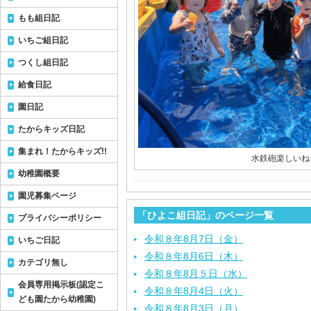
もも組日記
いちご組日記
つくし組日記
給食日記
園日記
たからキッズ日記
集まれ！たからキッズ!!
水鉄砲楽しいね
幼稚園概要
園児募集ページ
「ひよこ組日記」のページ一覧
プライバシーポリシー
令和８年8月7日（金）
いちご日記
令和８年8月6日（木）
カテゴリ無し
令和８年8月５日（水）
会員専用掲示板(認定こ
令和８年8月4日（火）
ども園たから幼稚園)
令和８年8月3日（月）