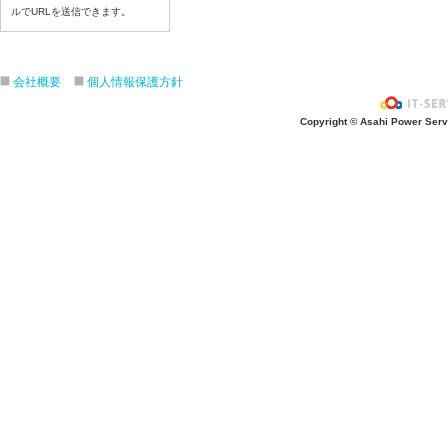
ルでURLを送信できます。
令和８年７月３日（金）
令和８年７月２日（木）
令和８年７月１日（水）
会社概要
個人情報保護方針
令和８年６月３０（火）
令和８年６月２９（月）
Copyright © Asahi Power Servic
令和８年６月２６（金）
令和８年６月２５（木）
令和８年６月２４（水）
令和８年６月２３（火）
令和８年６月２２（月）
令和８年６月１９（金）
令和８年６月１８（木）
令和８年６月１７日（水）
令和８年６月１６日（火）
令和８年６月１5日（月）
令和８年６月１２日（金）
令和８年６月１１日（木）