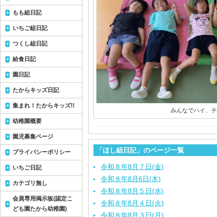
もも組日記
いちご組日記
つくし組日記
給食日記
園日記
たからキッズ日記
集まれ！たからキッズ!!
みんなでハイ、チー
幼稚園概要
園児募集ページ
「ほし組日記」のページ一覧
プライバシーポリシー
令和８年8月７日(金)
いちご日記
令和８年8月6日(木)
カテゴリ無し
令和８年8月５日(水)
会員専用掲示板(認定こ
令和８年8月４日(火)
ども園たから幼稚園)
令和８年8月３日(月)