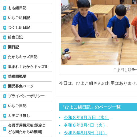
もも組日記
いちご組日記
つくし組日記
給食日記
園日記
たからキッズ日記
集まれ！たからキッズ!!
こま回し競争〜
幼稚園概要
今日は、ひよこ組さんの利用はありませ
園児募集ページ
プライバシーポリシー
いちご日記
「ひよこ組日記」のページ一覧
カテゴリ無し
令和８年8月５日（水）
令和８年8月4日（火）
会員専用掲示板(認定こ
ども園たから幼稚園)
令和８年8月3日（月）