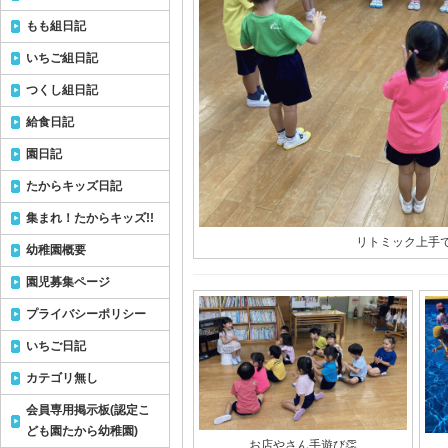
もも組日記
いちご組日記
つくし組日記
給食日記
園日記
たからキッズ日記
集まれ！たからキッズ!!
リトミック上手で
幼稚園概要
園児募集ページ
プライバシーポリシー
いちご日記
カテゴリ無し
会員専用掲示板(認定こ
ども園たから幼稚園)
お店やさん手遊び👏