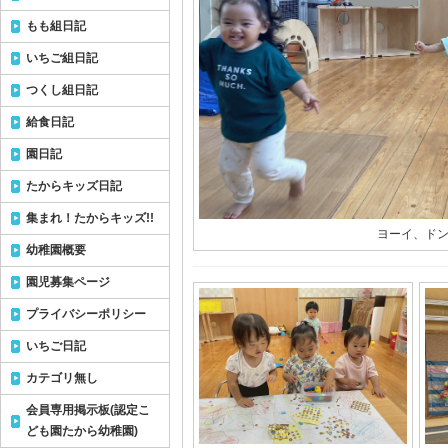
もも組日記
いちご組日記
つくし組日記
給食日記
園日記
たからキッズ日記
集まれ！たからキッズ!!
ヨーイ、ドン‼
幼稚園概要
園児募集ページ
プライバシーポリシー
いちご日記
カテゴリ無し
会員専用掲示板(認定こ
ども園たから幼稚園)