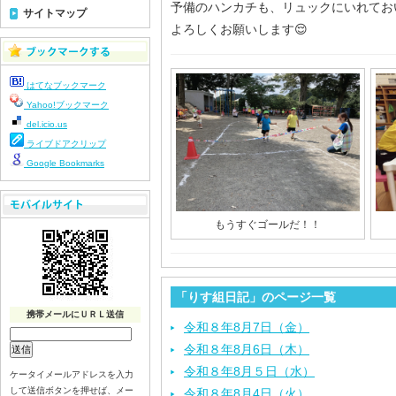
予備のハンカチも、リュックにいれてお
サイトマップ
よろしくお願いします😌
はてなブックマーク
Yahoo!ブックマーク
del.icio.us
ライブドアクリップ
Google Bookmarks
もうすぐゴールだ！！
「りす組日記」のページ一覧
携帯メールにＵＲＬ送信
令和８年8月7日（金）
令和８年8月6日（木）
令和８年8月５日（水）
ケータイメールアドレスを入力
して送信ボタンを押せば、メー
令和８年8月4日（火）