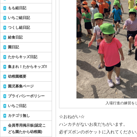
もも組日記
いちご組日記
つくし組日記
給食日記
園日記
たからキッズ日記
集まれ！たからキッズ!!
幼稚園概要
園児募集ページ
プライバシーポリシー
入場行進の練習を
いちご日記
カテゴリ無し
☆おねがい☆
ハンカチがないお友だちがいます。
会員専用掲示板(認定こ
必ずズボンのポケットに入れてください
ども園たから幼稚園)