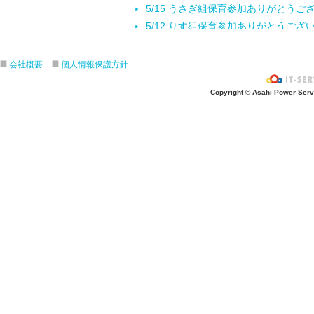
5/15 うさぎ組保育参加ありがとうご
5/12 りす組保育参加ありがとうござ
5/8ひよこ組保育参加ありがとうござ
４月生まれの誕生会をしました。
会社概要
個人情報保護方針
入園進級おめでとうございます！
Copyright © Asahi Power Servic
３月の誕生会をしました。
きりんさんとのお別れ会をしました！
2月生れの誕生会
きりんお別れ遠足/江の島水族館
1月 生れお誕生会をしました！
12月 生れお誕生会をしました！
11月 生れお誕生会
3.4.5歳秋の遠足/引地台公園
ハロウィンパーティー楽しかったね❣
ハロウィンパーティー楽しかったね❣
10月生まれ誕生会
４．５歳クッキング/さつま芋餃子
焼き芋会に初参加