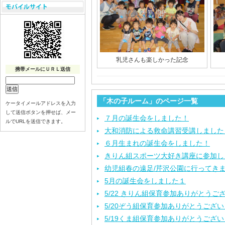
乳児さんも楽しかった記念
携帯メールにＵＲＬ送信
「木の子ルーム」のページ一覧
ケータイメールアドレスを入力
して送信ボタンを押せば、メー
７月の誕生会をしました！
ルでURLを送信できます。
大和消防による救命講習受講しました
６月生まれの誕生会をしました！
きりん組スポーツ大好き講座に参加し
幼児組春の遠足/芹沢公園に行ってき
5月の誕生会をしました１
5/22 きりん組保育参加ありがとうご
5/20ぞう組保育参加ありがとうござ
5/19くま組保育参加ありがとうござ