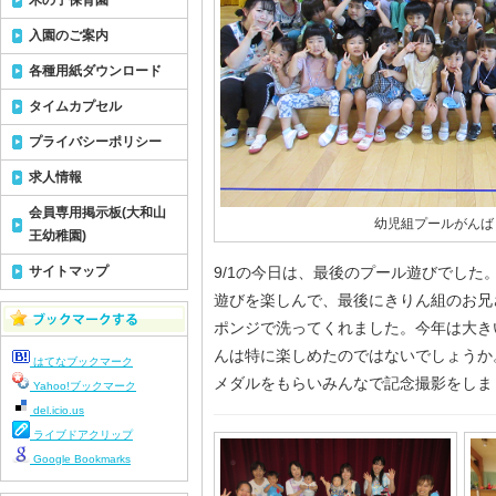
木の子保育園
入園のご案内
各種用紙ダウンロード
タイムカプセル
プライバシーポリシー
求人情報
会員専用掲示板(大和山
幼児組プールがんば
王幼稚園)
サイトマップ
9/1の今日は、最後のプール遊びでした
遊びを楽しんで、最後にきりん組のお兄
ポンジで洗ってくれました。今年は大き
んは特に楽しめたのではないでしょうか
はてなブックマーク
メダルをもらいみんなで記念撮影をしま
Yahoo!ブックマーク
del.icio.us
ライブドアクリップ
Google Bookmarks