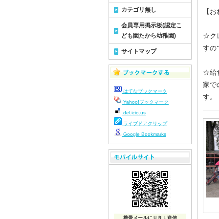
カテゴリ無し
【お
会員専用掲示板(認定こ
☆ク
ども園たから幼稚園)
すの
サイトマップ
☆給
家で
はてなブックマーク
す。
Yahoo!ブックマーク
del.icio.us
ライブドアクリップ
Google Bookmarks
携帯メールにＵＲＬ送信