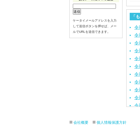
「も
ケータイメールアドレスを入力
して送信ボタンを押せば、メー
令
ルでURLを送信できます。
令
令
令
令
令
令
令
令
令
令
令
令
会社概要
個人情報保護方針
令
令