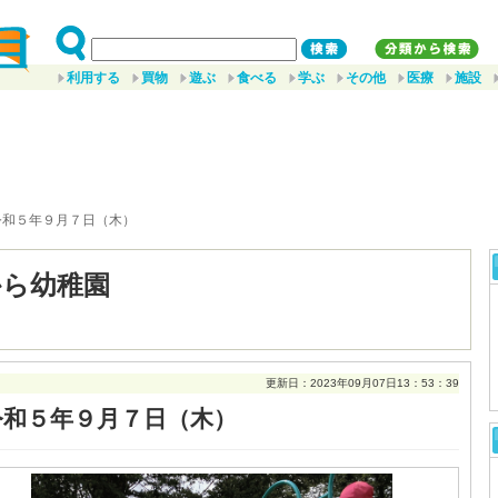
利用する
買物
遊ぶ
食べる
学ぶ
その他
医療
施設
令和５年９月７日（木）
から幼稚園
更新日：2023年09月07日13：53：39
令和５年９月７日（木）