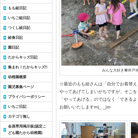
もも組日記
いちご組日記
つくし組日記
給食日記
園日記
たからキッズ日記
集まれ！たからキッズ!!
みんな大好き💟井戸水
幼稚園概要
☆最近のもも組さんは「自分でお着替え
園児募集ページ
やってあげてしまいがちですが、そこを
プライバシーポリシー
「やってあげる」のではなく「できるよ
いちご日記
お願いいたしますm(_ _)m
カテゴリ無し
会員専用掲示板(認定こ
ども園たから幼稚園)