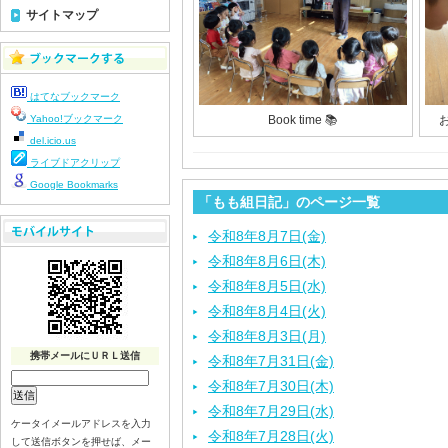
サイトマップ
はてなブックマーク
Yahoo!ブックマーク
Book time 📚
del.icio.us
ライブドアクリップ
Google Bookmarks
「もも組日記」のページ一覧
令和8年8月7日(金)
令和8年8月6日(木)
令和8年8月5日(水)
令和8年8月4日(火)
令和8年8月3日(月)
携帯メールにＵＲＬ送信
令和8年7月31日(金)
令和8年7月30日(木)
令和8年7月29日(水)
ケータイメールアドレスを入力
令和8年7月28日(火)
して送信ボタンを押せば、メー