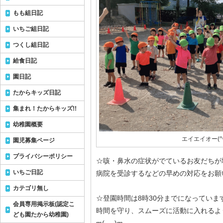
もも組日記
いちご組日記
つくし組日記
給食日記
園日記
たからキッズ日記
集まれ！たからキッズ!!
幼稚園概要
エイエイオー(^
園児募集ページ
プライバシーポリシー
☆咳・鼻水の症状がでているお友だちが
いちご日記
病院を受診するなどの早めの対応をお願いし
カテゴリ無し
☆登園時間は8時30分までになっていま
会員専用掲示板(認定こ
時間を守り、スムーズに活動に入れるよ
ども園たから幼稚園)