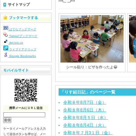
m(_ _)m
サイトマップ
はてなブックマーク
Yahoo!ブックマーク
del.icio.us
ライブドアクリップ
Google Bookmarks
シール貼り：ピザを作ったよ😀
「りす組日記」のページ一覧
令和８年8月7日（金）
携帯メールにＵＲＬ送信
令和８年8月6日（木）
令和８年8月５日（水）
令和８年8月4日（火）
ケータイメールアドレスを入力
令和８年７月3１日（金）
して送信ボタンを押せば、メー