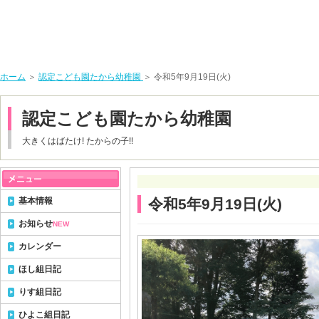
ホーム
＞
認定こども園たから幼稚園
＞ 令和5年9月19日(火)
認定こども園たから幼稚園
大きくはばたけ! たからの子!!
基本情報
令和5年9月19日(火)
お知らせ
NEW
カレンダー
ほし組日記
りす組日記
ひよこ組日記