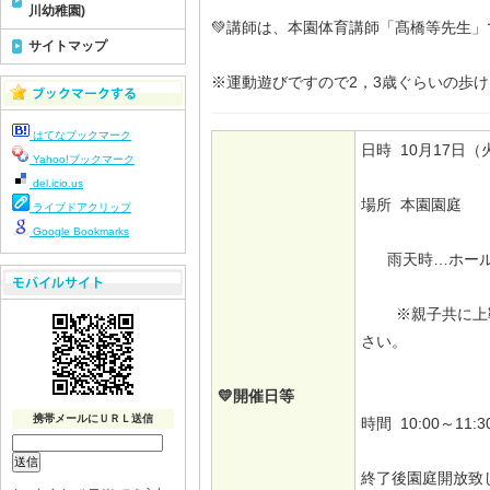
川幼稚園)
💚講師は、本園体育講師「髙橋等先生」
サイトマップ
※運動遊びですので2，3歳ぐらいの歩
はてなブックマーク
日時 10月17
Yahoo!ブックマーク
del.icio.us
場所 本園園庭
ライブドアクリップ
Google Bookmarks
雨天時…ホー
※親子共に上靴
さい。
💛開催日等
携帯メールにＵＲＬ送信
時間 10:00～11:3
終了後園庭開放致し