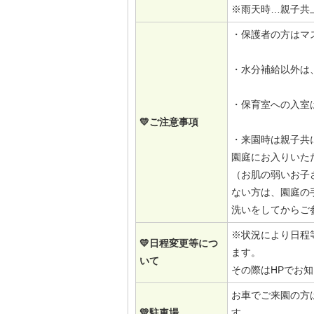
※雨天時…親子共
・保護者の方はマ
・水分補給以外は
・保育室への入室
💛ご注意事項
・来園時は親子共
園庭にお入りいた
（お肌の弱いお子
ない方は、園庭の
洗いをしてからご
※状況により日程
💛日程変更等につ
ます。
いて
その際はHPでお
お車でご来園の方
💛駐車場
す。