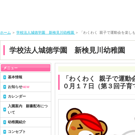
ホーム
＞
学校法人城徳学園 新検見川幼稚園
＞ 「わくわく 親子で運動会を楽し
学校法人城徳学園 新検見川幼稚園
基本情報
「わくわく 親子で運動
０月１７日（第３回子育
お知らせ
NEW
カレンダー
入園案内 願書配布につ
いて
幼稚園紹介
コンセプト