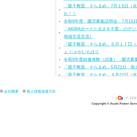
「親子教室 そらまめ」7月１5日（
お！！
令和9年度 園児募集説明会 7月15
「AKIRAボーイとタヌキチ君」のデ
地域交流交流）
「親子教室 そらまめ」６月１７日（
ょ じゃがいもほり
令和9年度給食体験（試食） 園児募集
「親子教室 そらまめ」5月22日 歌
「親子教室 そらまめ」４月22日（
「お花見ランチ」４月3日（金）
「探検しよう！！作品展!」２月１１
会社概要
個人情報保護方針
「AKIRAボーイとタヌキチ君」のデ
Copyright © Asahi Power Servic
回地域交流交流）
親子でワイワイ鬼退治「節分を楽しも
交流）
締め切りました サンタさんきてくれ
ス」12月15日