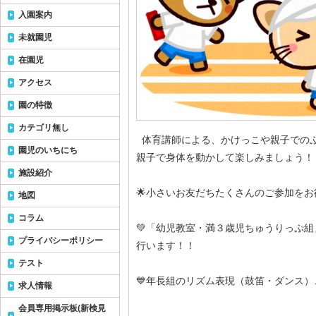
入園案内
未就園児
在園児
アクセス
園の特徴
カテゴリ無し
体育講師による、かけっこや親子での
園児のいちにち
親子で身体を動かして楽しみましょう！
施設紹介
🌟小さいお友だちたくさんのご参加を
地図
コラム
💚「幼児教室・満３歳児ちゅうりっぷ
プライバシーポリシー
行います！！
テスト
💙年長組のリズム表現（鼓笛・ダンス
求人情報
会員専用掲示板(新検見