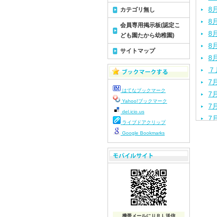
8
カテゴリ無し
8
会員専用掲示板(認定こ
8
ども園たから幼稚園)
8
サイトマップ
8
７
7
はてなブックマーク
7
Yahoo!ブックマーク
7
del.icio.us
7
ライブドアクリップ
7
Google Bookmarks
7
7
7
7
7
7
7
携帯メールにＵＲＬ送信