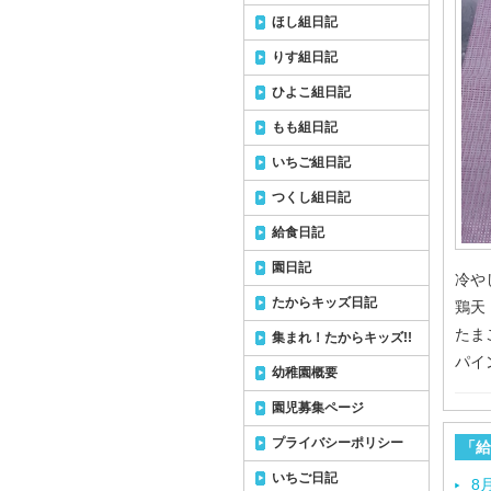
ほし組日記
りす組日記
ひよこ組日記
もも組日記
いちご組日記
つくし組日記
給食日記
園日記
冷や
たからキッズ日記
鶏天
たま
集まれ！たからキッズ!!
パイ
幼稚園概要
園児募集ページ
プライバシーポリシー
「給
いちご日記
8