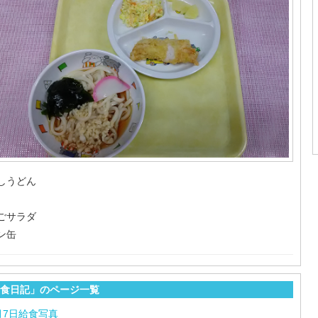
しうどん
ごサラダ
ン缶
食日記」のページ一覧
月7日給食写真