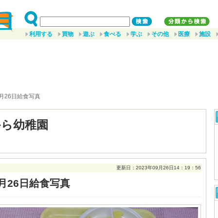
利用する
買物
遊ぶ
食べる
学ぶ
その他
医療
施設
9月26日給食写真
から幼稚園
更新日：2023年09月26日14：19：56
月26日給食写真