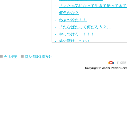
「また元気になって生きて帰ってきて
何色かな？
わぁ〜冷た！！
「たなばたって何だろう？」
やっつけろー！！！
外で野球したい！
ざぶ〜ん！
ピタゴラスイッチ！
会社概要
個人情報保護方針
お風呂上がり？
Copyright © Asahi Power Servic
あの先生はだ〜れ？
にんじんいれるー？
みんなが切った紙が、、、
大きくジャンプ！
旅行に行こう〜！！
お菓子のおうち
ダイオウイカ獲るぞ〜！！
ちけっと作ろう〜！
シャボン玉実験！