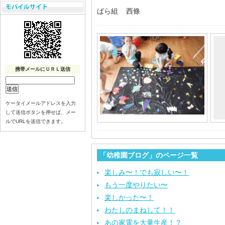
ばら組 西條
携帯メールにＵＲＬ送信
ケータイメールアドレスを入力
して送信ボタンを押せば、メー
ルでURLを送信できます。
「幼稚園ブログ」のページ一覧
楽しみ〜！でも寂しい〜！
もう一度やりたい〜
楽しかった〜！
わたしのまねして！！
あの家電を大量生産！？