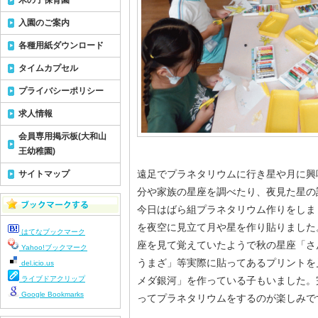
木の子保育園
入園のご案内
各種用紙ダウンロード
タイムカプセル
プライバシーポリシー
求人情報
会員専用掲示板(大和山
王幼稚園)
遠足でプラネタリウムに行き星や月に興
サイトマップ
分や家族の星座を調べたり、夜見た星の
今日はばら組プラネタリウム作りをしま
を夜空に見立て月や星を作り貼りました
はてなブックマーク
座を見て覚えていたようで秋の星座「さ
Yahoo!ブックマーク
うまざ」等実際に貼ってあるプリントを
del.icio.us
ライブドアクリップ
メダ銀河」を作っている子もいました。
Google Bookmarks
ってプラネタリウムをするのが楽しみです