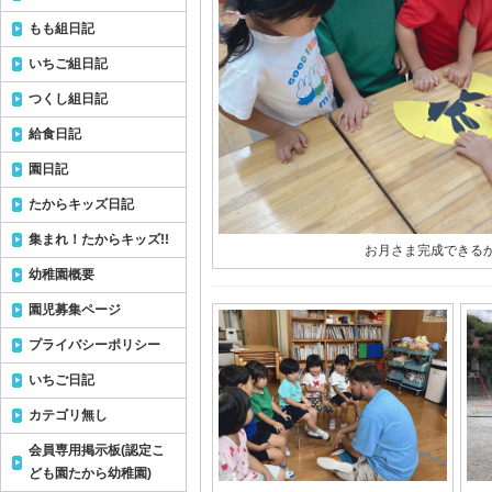
もも組日記
いちご組日記
つくし組日記
給食日記
園日記
たからキッズ日記
集まれ！たからキッズ!!
お月さま完成できるか
幼稚園概要
園児募集ページ
プライバシーポリシー
いちご日記
カテゴリ無し
会員専用掲示板(認定こ
ども園たから幼稚園)