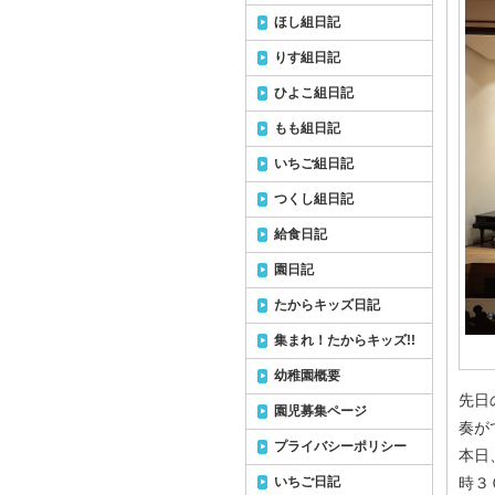
ほし組日記
りす組日記
ひよこ組日記
もも組日記
いちご組日記
つくし組日記
給食日記
園日記
たからキッズ日記
集まれ！たからキッズ!!
幼稚園概要
先日
園児募集ページ
奏が
プライバシーポリシー
本日
いちご日記
時３