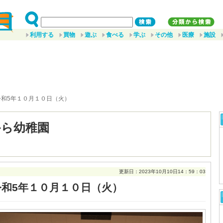
利用する
買物
遊ぶ
食べる
学ぶ
その他
医療
施設
令和5年１０月１０日（火）
から幼稚園
更新日：2023年10月10日14：59：03
令和5年１０月１０日（火）