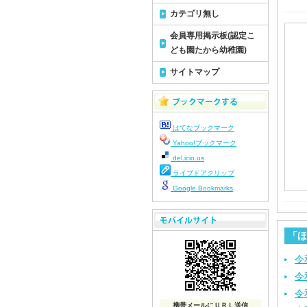
カテゴリ無し
会員専用掲示板(認定こ
ども園たから幼稚園)
サイトマップ
はてなブックマーク
Yahoo!ブックマーク
del.icio.us
ライブドアクリップ
Google Bookmarks
「ほ
令
令
令
携帯メールにＵＲＬ送信