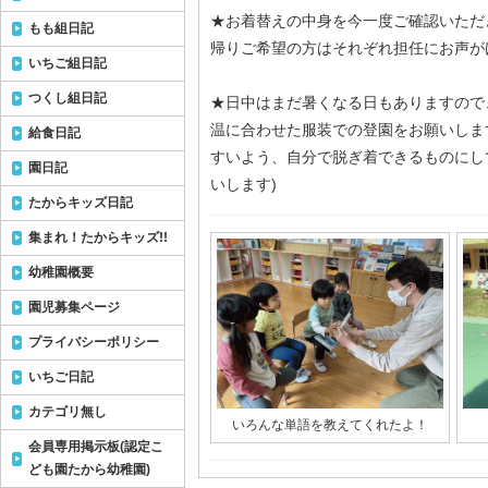
★お着替えの中身を今一度ご確認いただ
もも組日記
帰りご希望の方はそれぞれ担任にお声が
いちご組日記
つくし組日記
★日中はまだ暑くなる日もありますので
温に合わせた服装での登園をお願いしま
給食日記
すいよう、自分で脱ぎ着できるものにし
園日記
いします)
たからキッズ日記
集まれ！たからキッズ!!
幼稚園概要
園児募集ページ
プライバシーポリシー
いちご日記
カテゴリ無し
いろんな単語を教えてくれたよ！
会員専用掲示板(認定こ
ども園たから幼稚園)