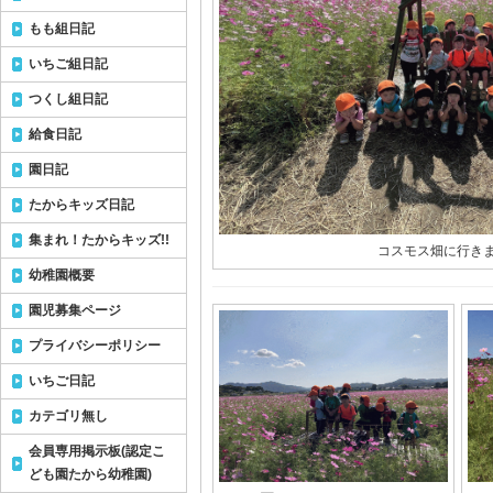
もも組日記
いちご組日記
つくし組日記
給食日記
園日記
たからキッズ日記
集まれ！たからキッズ!!
コスモス畑に行きま
幼稚園概要
園児募集ページ
プライバシーポリシー
いちご日記
カテゴリ無し
会員専用掲示板(認定こ
ども園たから幼稚園)