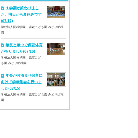
１学期が終わりまし
た。明日から夏休みです
(07/17)
学校法人関根学園 認定こども園 みどり幼稚
園
年長と年中で保育体育
がありました(07/16)
学校法人関根学園 認定こど
も園 みどり幼稚園
年長がお泊まり保育に
向けて学年集会を行いま
した(07/15)
学校法人関根学園 認定こども園 みどり幼稚
園