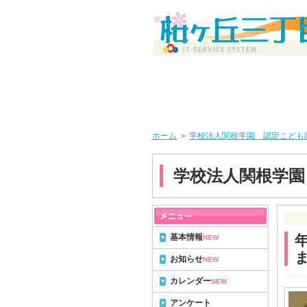
ホーム
＞
学校法人関根学園 認定こども
学校法人関根学園
基本情報
NEW
お知らせ
NEW
カレンダー
NEW
アンケート