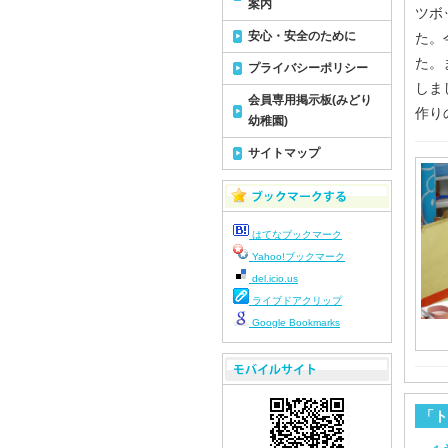
案内
ツボ
安心・安全のために
た。
た。
プライバシーポリシー
しま
会員専用掲示板(みどり
作り
幼稚園)
サイトマップ
はてなブックマーク
Yahoo!ブックマーク
del.icio.us
ライブドアクリップ
Google Bookmarks
「ト