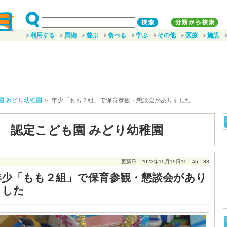
利用する
買物
遊ぶ
食べる
学ぶ
その他
医療
施設
園 みどり幼稚園
＞ 年少「もも２組」で保育参観・懇談会がありました
 認定こども園 みどり幼稚園
更新日：2023年10月19日15：46：33
年少「もも２組」で保育参観・懇談会があり
ました