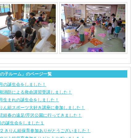
の子ルーム」のページ一覧
月の誕生会をしました！
和消防による救命講習受講しました！
月生まれの誕生会をしました！
りん組スポーツ大好き講座に参加しました！
児組春の遠足/芹沢公園に行ってきました！
月の誕生会をしました１
/22 きりん組保育参加ありがとうございました！