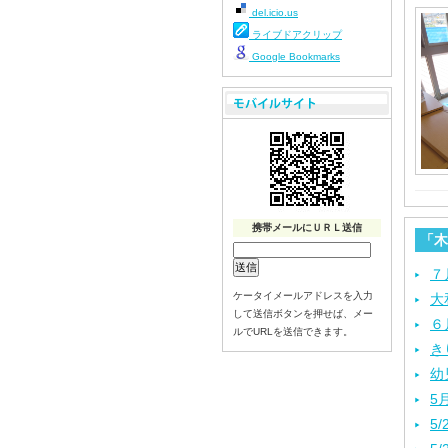
del.icio.us
ライブドアクリップ
Google Bookmarks
携帯メールにＵＲＬ送信
「木
７
ケータイメールアドレスを入力
大
して送信ボタンを押せば、メー
６
ルでURLを送信できます。
き
幼
5
5