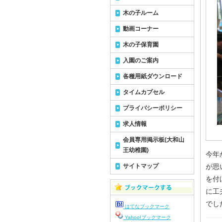
木の子ルーム
動画コーナー
木の子保育園
入園のご案内
各種用紙ダウンロード
タイムカプセル
プライバシーポリシー
求人情報
会員専用掲示板(大和山
王幼稚園)
今年
サイトマップ
が思
を付
に工
でし
はてなブックマーク
Yahoo!ブックマーク