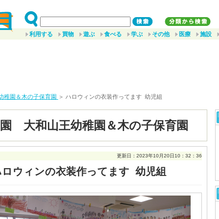
利用する
買物
遊ぶ
食べる
学ぶ
その他
医療
施設
幼稚園＆木の子保育園
＞ ハロウィンの衣装作ってます 幼児組
園 大和山王幼稚園＆木の子保育園
更新日：2023年10月20日10：32：36
ハロウィンの衣装作ってます 幼児組