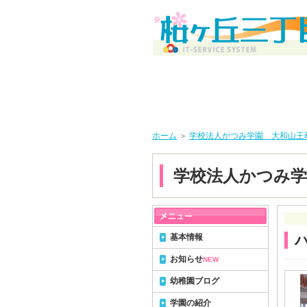
ホーム
＞
学校法人かつみ学園 大和山王
学校法人かつみ学
基本情報
お知らせ
NEW
幼稚園ブログ
学園の紹介