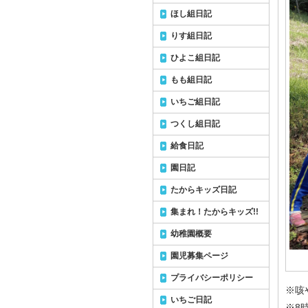
ほし組日記
りす組日記
ひよこ組日記
もも組日記
いちご組日記
つくし組日記
給食日記
園日記
たからキッズ日記
集まれ！たからキッズ!!
幼稚園概要
園児募集ページ
プライバシーポリシー
※咳
いちご日記
※8