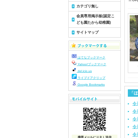
カテゴリ無し
会員専用掲示板(認定こ
ども園たから幼稚園)
サイトマップ
はてなブックマーク
Yahoo!ブックマーク
del.icio.us
ライブドアクリップ
Google Bookmarks
「ほ
令
令
令
令
令
携帯メールにＵＲＬ送信