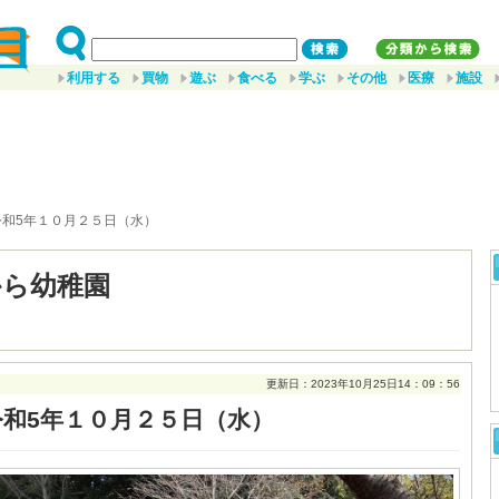
利用する
買物
遊ぶ
食べる
学ぶ
その他
医療
施設
令和5年１０月２５日（水）
から幼稚園
更新日：2023年10月25日14：09：56
令和5年１０月２５日（水）