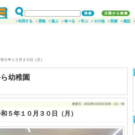
利用する
買物
遊ぶ
食べる
学ぶ
その他
医療
施設
令和５年１０月３０日（月）
から幼稚園
更新日：2023年10月31日09：13：59
令和５年１０月３０日（月）