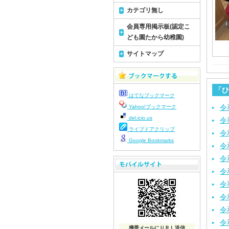
カテゴリ無し
会員専用掲示板(認定こ
ども園たから幼稚園)
サイトマップ
「ひ
はてなブックマーク
令
Yahoo!ブックマーク
del.icio.us
令
ライブドアクリップ
令
Google Bookmarks
令
令
令
令
令
令
令
携帯メールにＵＲＬ送信