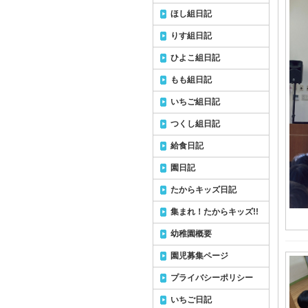
ほし組日記
りす組日記
ひよこ組日記
もも組日記
いちご組日記
つくし組日記
給食日記
園日記
たからキッズ日記
集まれ！たからキッズ!!
幼稚園概要
園児募集ページ
プライバシーポリシー
いちご日記