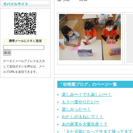
携帯メールにＵＲＬ送信
ケータイメールアドレスを入力
して送信ボタンを押せば、メー
ルでURLを送信できます。
「幼稚園ブログ」のページ一覧
楽しみ〜！でも寂しい〜！
もう一度やりたい〜
楽しかった〜！
わたしのまねして！！
あの家電を大量生産！？
「また元気になって生きて帰ってきて