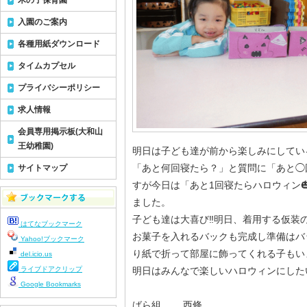
木の子保育園
入園のご案内
各種用紙ダウンロード
タイムカプセル
プライバシーポリシー
求人情報
会員専用掲示板(大和山
王幼稚園)
明日は子ども達が前から楽しみにしてい
「あと何回寝たら？」と質問に「あと◯
サイトマップ
すが今日は「あと1回寝たらハロウィン
ました。
子ども達は大喜び‼️明日、着用する仮装
はてなブックマーク
お菓子を入れるバックも完成し準備はバ
Yahoo!ブックマーク
り紙で折って部屋に飾ってくれる子もい
del.icio.us
ライブドアクリップ
明日はみんなで楽しいハロウィンにしたい
Google Bookmarks
ばら組 西條