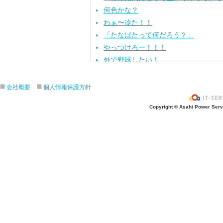
何色かな？
わぁ〜冷た！！
「たなばたって何だろう？」
やっつけろー！！！
外で野球したい！
ざぶ〜ん！
ピタゴラスイッチ！
会社概要
個人情報保護方針
お風呂上がり？
Copyright © Asahi Power Servic
あの先生はだ〜れ？
にんじんいれるー？
みんなが切った紙が、、、
大きくジャンプ！
旅行に行こう〜！！
お菓子のおうち
ダイオウイカ獲るぞ〜！！
ちけっと作ろう〜！
シャボン玉実験！
紙粘土で𓏸𓏸づくり