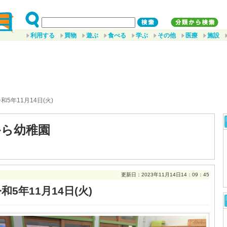
利用する
買物
遊ぶ
食べる
学ぶ
その他
医療
施設
令和5年11月14日(火)
から幼稚園
更新日：2023年11月14日14：09：45
和5年11月14日(火)