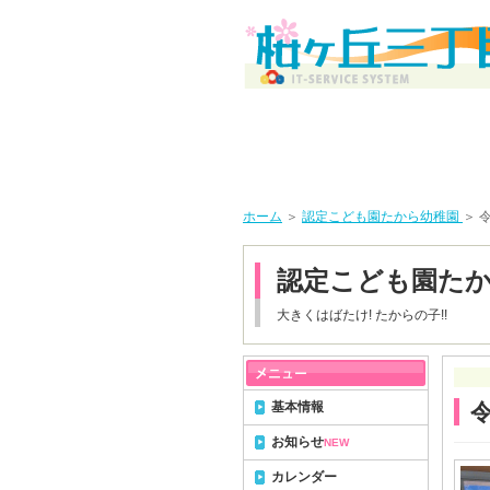
ホーム
＞
認定こども園たから幼稚園
＞ 
認定こども園た
大きくはばたけ! たからの子!!
基本情報
令
お知らせ
NEW
カレンダー