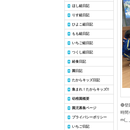
ほし組日記
りす組日記
ひよこ組日記
もも組日記
いちご組日記
つくし組日記
給食日記
園日記
たからキッズ日記
集まれ！たからキッズ!!
幼稚園概要
🔴
園児募集ページ
時間
プライバシーポリシー
m(_
いちご日記