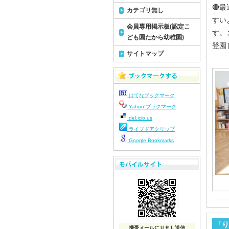
🔴
カテゴリ無し
すい
会員専用掲示板(認定こ
す。
ども園たから幼稚園)
登園
サイトマップ
はてなブックマーク
Yahoo!ブックマーク
del.icio.us
ライブドアクリップ
Google Bookmarks
「り
携帯メールにＵＲＬ送信