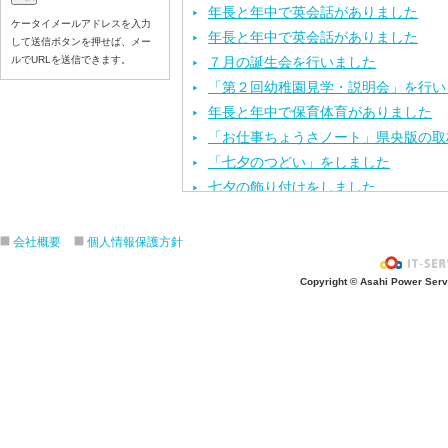
年長と年中で英会話がありました
ケータイメールアドレスを入力
年長と年中で英会話がありました
して送信ボタンを押せば、メー
ルでURLを送信できます。
７月の誕生会を行いました
「第２回幼稚園見学・説明会」を行い
年長と年中で保育体育がありました
「お仕事ちょうさノート」県央版の取
「七夕のつどい」をしました
七夕の飾り付けをしました
今年度第１回目の園内研修を行いまし
保育体育を頑張りました
会社概要
個人情報保護方針
七夕の製作活動をしました
Copyright © Asahi Power Servic
「カレーパーティー」をしました
６月のお誕生会と、おはなしクレヨン
「第１回 幼稚園見学・説明会」を行
運動会の練習をしました
年長と年中で英会話がありました
お泊まり保育の説明会を行いました
歯科検診を行いました