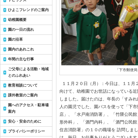
トピックス
ひよこフレンドのご案内
幼稚園概要
園の一日の流れ
園の沿革
園内のあれこれ
年間の主な行事
ご父母による活動・地域
「下市郵便局
とのふれあい
１１月２０日（月）：今日は、１１月
教育相談について
向けて、幼稚園でお世話になっている近
課外教室のご案内
しました。届けたのは、年長の「すみれ
園へのアクセス・駐車場
人の園児でした、園バスを使って「下市
案内
店」、「水戸南消防署」、「竹隈公民館
安心・安全のために
形外科」、「酒門内科」、「酒門公民館
住吉消防署」の１０の職場を 訪問しま
プライバシーポリシー
は。毎日、お仕事ありがとうございます