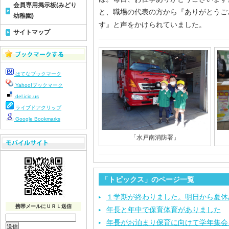
会員専用掲示板(みどり
と、職場の代表の方から『ありがとうご
幼稚園)
す』と声をかけられていました。
サイトマップ
はてなブックマーク
Yahoo!ブックマーク
del.icio.us
ライブドアクリップ
Google Bookmarks
「水戸南消防署」
「トピックス」のページ一覧
１学期が終わりました。明日から夏休
携帯メールにＵＲＬ送信
年長と年中で保育体育がありました
年長がお泊まり保育に向けて学年集会