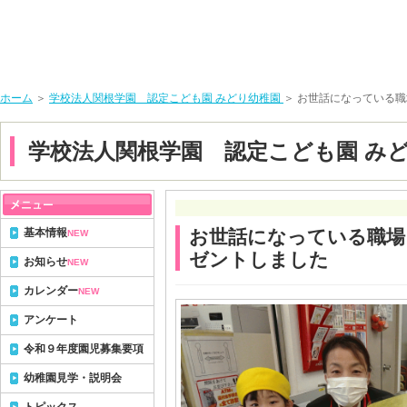
ホーム
＞
学校法人関根学園 認定こども園 みどり幼稚園
＞ お世話になっている
学校法人関根学園 認定こども園 み
基本情報
お世話になっている職場
NEW
ゼントしました
お知らせ
NEW
カレンダー
NEW
アンケート
令和９年度園児募集要項
幼稚園見学・説明会