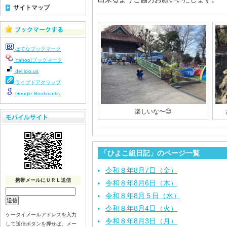
サイトマップ
はてなブックマーク
Yahoo!ブックマーク
del.icio.us
ライブドアクリップ
Google Bookmarks
楽しいな〜😊
「ひよこ組日記」のページ一覧
令和８年8月7日（金）
携帯メールにＵＲＬ送信
令和８年8月6日（木）
令和８年8月５日（水）
令和８年8月4日（火）
ケータイメールアドレスを入力
令和８年8月3日（月）
して送信ボタンを押せば、メー