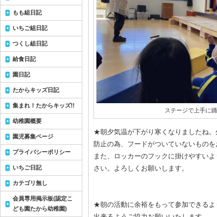
もも組日記
いちご組日記
つくし組日記
給食日記
園日記
たからキッズ日記
集まれ！たからキッズ!!
ステージで上手に踊
幼稚園概要
★朝夕気温が下がり寒くなりましたね。
園児募集ページ
防止の為、フードがついていないものを
プライバシーポリシー
また、ロッカーのフックに掛けやすいよ
いちご日記
さい。よろしくお願いします。
カテゴリ無し
会員専用掲示板(認定こ
★朝の活動に余裕をもって参加できるよ
ども園たから幼稚園)
出来るようご協力お願いいたします。