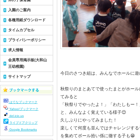
木の子保育園
入園のご案内
各種用紙ダウンロード
タイムカプセル
プライバシーポリシー
求人情報
会員専用掲示板(大和山
王幼稚園)
今日のさつき組は、みんなでホールに遊
サイトマップ
秋祭りのまとあてで使ったまとがホール
てみると
はてなブックマーク
「秋祭りでやったよ！」「わたしもー！
Yahoo!ブックマーク
と、みんなよく覚えている様子😊
del.icio.us
久しぶりにやってみました！
ライブドアクリップ
楽しくて何度も並んではチャレンジする
Google Bookmarks
を集めてボール拾い係に徹する子も😁