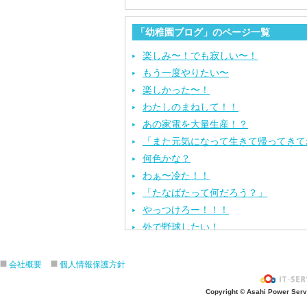
「幼稚園ブログ」のページ一覧
楽しみ〜！でも寂しい〜！
もう一度やりたい〜
楽しかった〜！
わたしのまねして！！
あの家電を大量生産！？
「また元気になって生きて帰ってきて
何色かな？
わぁ〜冷た！！
「たなばたって何だろう？」
やっつけろー！！！
外で野球したい！
ざぶ〜ん！
ピタゴラスイッチ！
会社概要
個人情報保護方針
お風呂上がり？
Copyright © Asahi Power Servic
あの先生はだ〜れ？